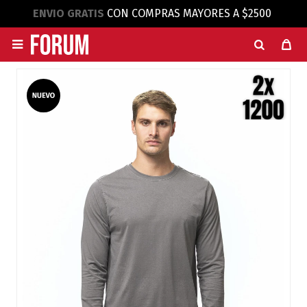
ENVIO GRATIS
CON COMPRAS MAYORES A $2500
