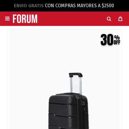
ENVIO GRATIS
CON COMPRAS MAYORES A $2500
