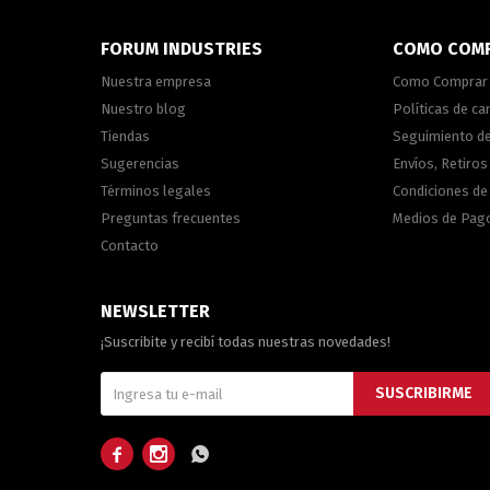
FORUM INDUSTRIES
COMO COM
Nuestra empresa
Como Comprar
Nuestro blog
Políticas de c
Tiendas
Seguimiento d
Sugerencias
Envíos, Retiros
Términos legales
Condiciones d
Preguntas frecuentes
Medios de Pag
Contacto
NEWSLETTER
¡Suscribite y recibí todas nuestras novedades!
SUSCRIBIRME


