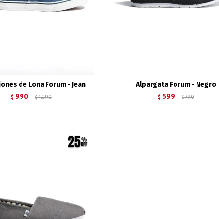
ones de Lona Forum - Jean
Alpargata Forum - Negro
990
599
$
1.290
$
790
$
$