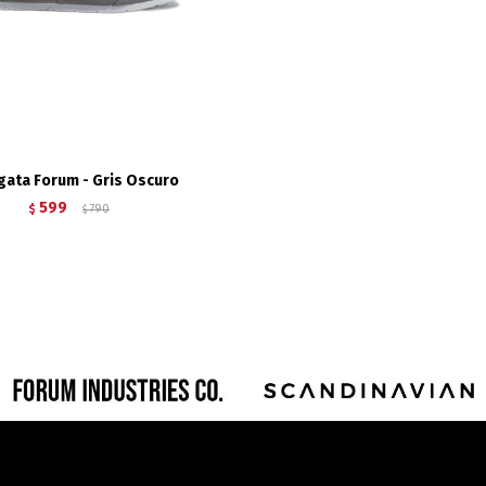
gata Forum - Gris Oscuro
599
$
790
$