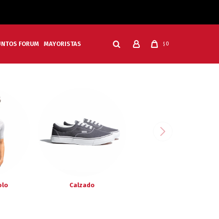
UNTOS FORUM
MAYORISTAS
0
$
olo
Calzado