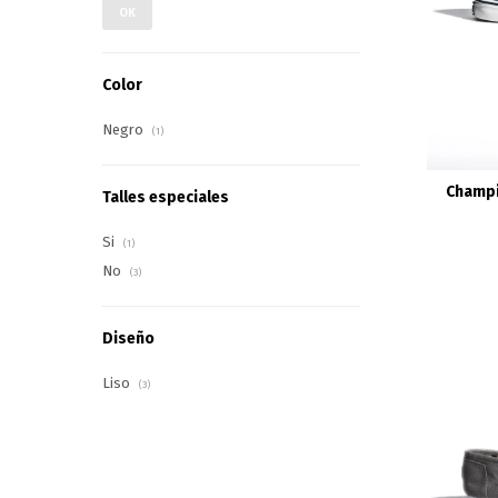
OK
Color
Negro
(1)
Champi
Talles especiales
Si
(1)
No
(3)
Diseño
Liso
(3)