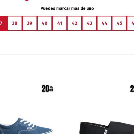
Puedes marcar mas de uno
7
38
39
40
41
42
43
44
45