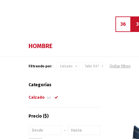
36
3
HOMBRE
Quitar filtros
Filtrando por:
Calzado
Talle 037
Categorías
Calzado
(4)
Precio
($)