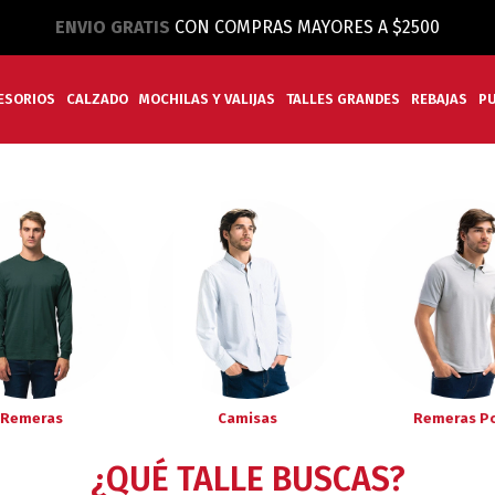
ENVIO GRATIS
CON COMPRAS MAYORES A $2500
ESORIOS
CALZADO
MOCHILAS Y VALIJAS
TALLES GRANDES
REBAJAS
P
Remeras
Camisas
Remeras P
¿QUÉ TALLE BUSCAS?