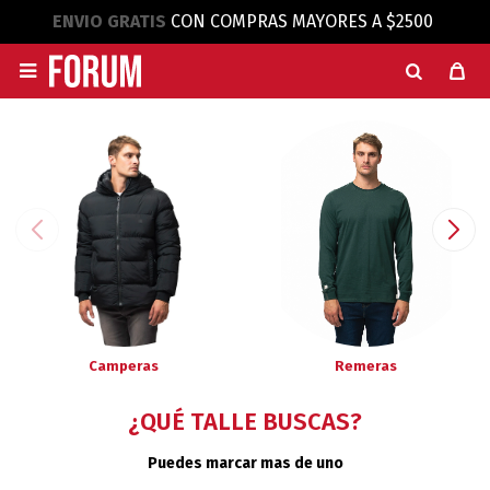
ENVIO GRATIS
CON COMPRAS MAYORES A $2500

Camperas
Remeras
¿QUÉ TALLE BUSCAS?
Puedes marcar mas de uno