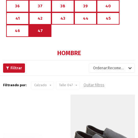
36
37
38
39
40
41
42
43
44
45
46
47
HOMBRE
Recomendados
Quitar filtros
Filtrando por:
Calzado
Talle 047