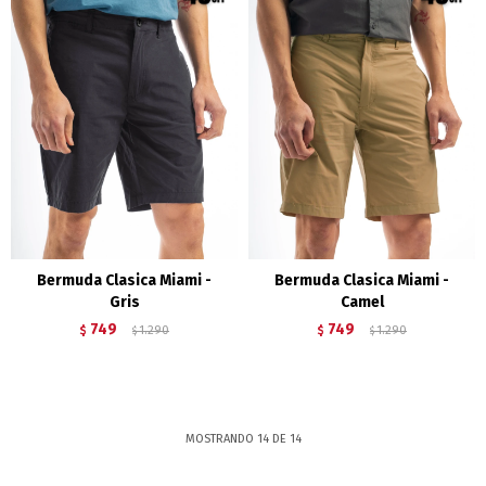
Bermuda Clasica Miami -
Bermuda Clasica Miami -
Gris
Camel
749
749
$
1.290
$
1.290
$
$
MOSTRANDO
14
DE
14