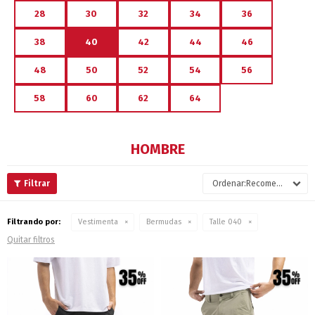
28
30
32
34
36
38
40
42
44
46
48
50
52
54
56
58
60
62
64
HOMBRE
Recomendados
Filtrando por:
Vestimenta
Bermudas
Talle 040
Quitar filtros