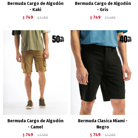
Bermuda Cargo de Algodón
Bermuda Cargo de Algodón
- Kaki
- Gris
749
749
$
1.490
$
1.490
$
$
Bermuda Cargo de Algodón
Bermuda Clasica Miami -
- Camel
Negro
749
749
$
1.490
$
1.290
$
$