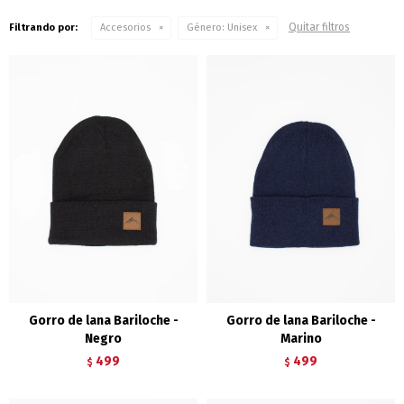
Quitar filtros
Filtrando por:
Accesorios
Género:
Unisex
Gorro de lana Bariloche -
Gorro de lana Bariloche -
Negro
Marino
499
499
$
$