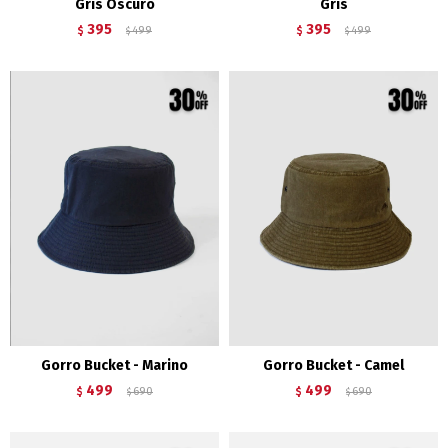
Gris Oscuro
Gris
395
395
$
499
$
499
$
$
Gorro Bucket - Marino
Gorro Bucket - Camel
499
499
$
690
$
690
$
$