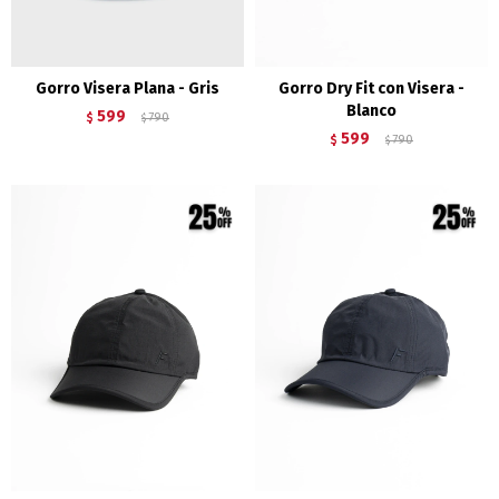
Gorro Visera Plana - Gris
Gorro Dry Fit con Visera -
Blanco
599
$
790
$
599
$
790
$