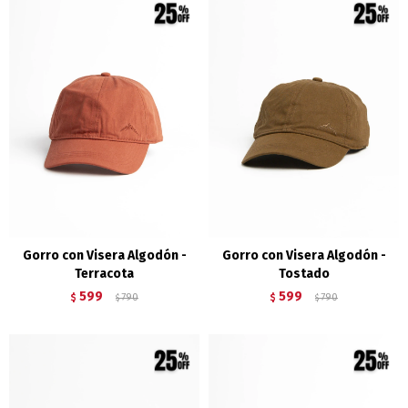
Gorro con Visera Algodón -
Gorro con Visera Algodón -
Terracota
Tostado
599
599
$
790
$
790
$
$