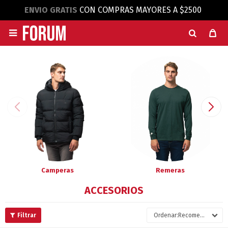
ENVIO GRATIS
CON COMPRAS MAYORES A $2500

Camperas
Remeras
ACCESORIOS
Recomendados