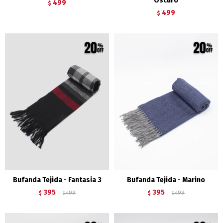
Oscuro
499
$
499
$
Bufanda Tejida - Fantasia 3
Bufanda Tejida - Marino
395
395
$
499
$
499
$
$