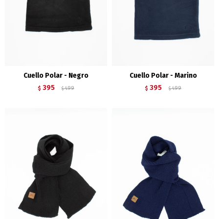
Cuello Polar - Negro
Cuello Polar - Marino
395
395
$
499
$
499
$
$