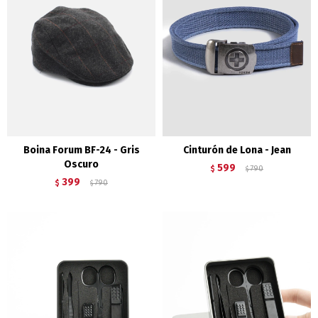
Boina Forum BF-24 - Gris
Cinturón de Lona - Jean
Oscuro
599
$
790
$
399
$
790
$