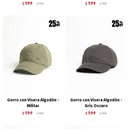
599
599
$
790
$
790
$
$
Gorro con Visera Algodón -
Gorro con Visera Algodón -
Militar
Gris Oscuro
599
599
$
790
$
790
$
$