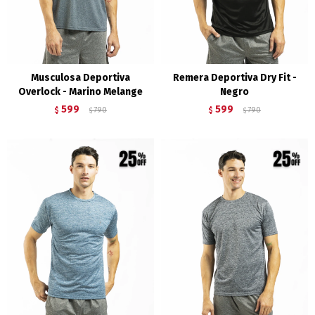
Musculosa Deportiva
Remera Deportiva Dry Fit -
Overlock - Marino Melange
Negro
599
599
$
790
$
790
$
$