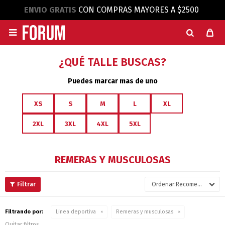
ENVIO GRATIS
CON COMPRAS MAYORES A $2500

¿QUÉ TALLE BUSCAS?
Puedes marcar mas de uno
XS
S
M
L
XL
2XL
3XL
4XL
5XL
REMERAS Y MUSCULOSAS
Recomendados
Filtrando por:
Linea deportiva
Remeras y musculosas
Quitar filtros