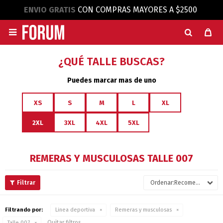
ENVIO GRATIS
CON COMPRAS MAYORES A $2500

¿QUÉ TALLE BUSCAS?
Puedes marcar mas de uno
XS
S
M
L
XL
2XL
3XL
4XL
5XL
REMERAS Y MUSCULOSAS TALLE 007
Recomendados
Filtrando por:
Linea deportiva
Remeras y musculosas
Quitar filtros
Talle 007