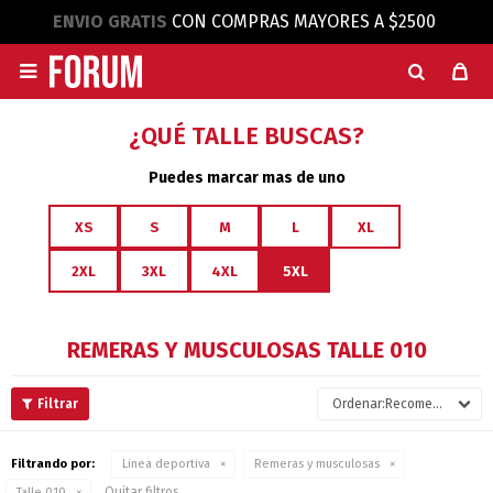
ENVIO GRATIS
CON COMPRAS MAYORES A $2500

¿QUÉ TALLE BUSCAS?
Puedes marcar mas de uno
XS
S
M
L
XL
2XL
3XL
4XL
5XL
REMERAS Y MUSCULOSAS TALLE 010
Recomendados
Filtrando por:
Linea deportiva
Remeras y musculosas
Quitar filtros
Talle 010