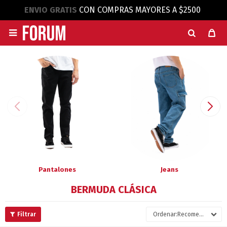
ENVIO GRATIS
CON COMPRAS MAYORES A $2500

Pantalones
Jeans
BERMUDA CLÁSICA
Recomendados