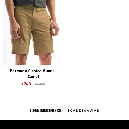
Bermuda Clasica Miami -
Camel
749
$
1.290
$