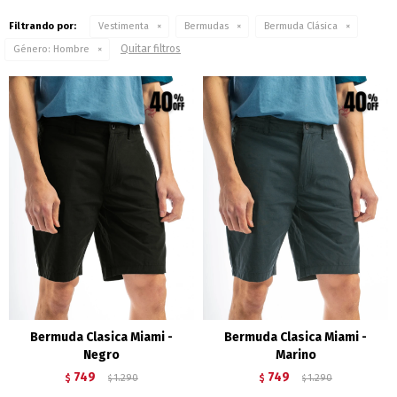
Filtrando por:
Vestimenta
Bermudas
Bermuda Clásica
Quitar filtros
Género:
Hombre
Bermuda Clasica Miami -
Bermuda Clasica Miami -
Negro
Marino
749
749
$
1.290
$
1.290
$
$