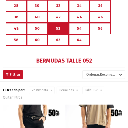
28
30
32
34
36
38
40
42
44
46
48
50
52
54
56
58
60
62
64
BERMUDAS TALLE 052
Recomendados
Filtrando por:
Vestimenta
Bermudas
Talle 052
Quitar filtros