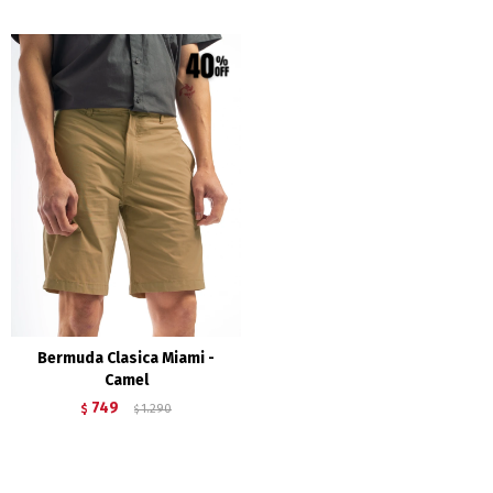
Bermuda Clasica Miami -
Camel
749
$
1.290
$