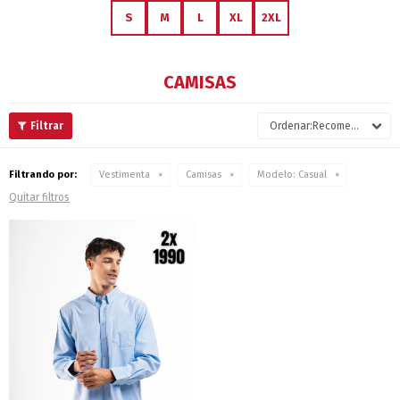
S
M
L
XL
2XL
CAMISAS
Recomendados
Filtrando por:
Vestimenta
Camisas
Modelo:
Casual
Quitar filtros