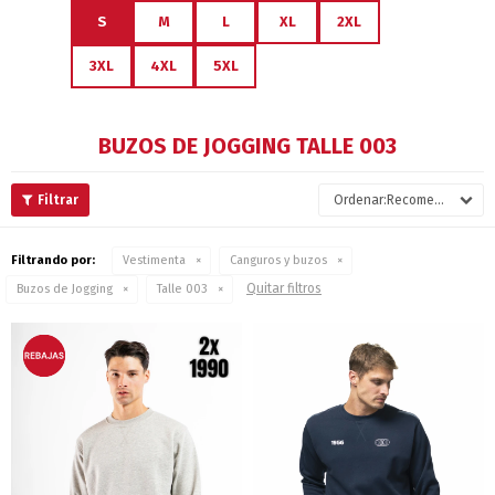
S
M
L
XL
2XL
3XL
4XL
5XL
BUZOS DE JOGGING TALLE 003
Recomendados
Filtrando por:
Vestimenta
Canguros y buzos
Quitar filtros
Buzos de Jogging
Talle 003