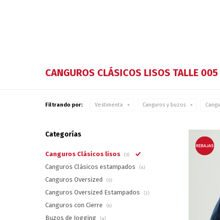
CANGUROS CLÁSICOS LISOS TALLE 005
Filtrando por:
Vestimenta
Canguros y buzos
Cangu
Categorías
Canguros Clásicos lisos
(3)
Canguros Clásicos estampados
(4)
Canguros Oversized
(5)
Canguros Oversized Estampados
(2)
Canguros con Cierre
(6)
Buzos de Jogging
(4)