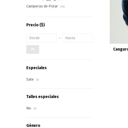
Camperas de Polar
(15)
Precio
($)
Canguro
OK
Especiales
Sale
(3)
Talles especiales
No
(3)
Género