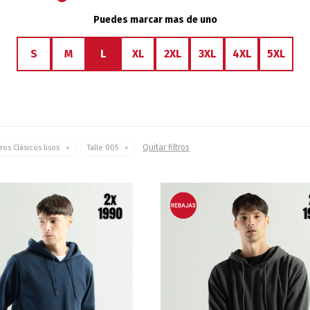
Puedes marcar mas de uno
S
M
L
XL
2XL
3XL
4XL
5XL
Quitar filtros
ros Clásicos lisos
Talle 005