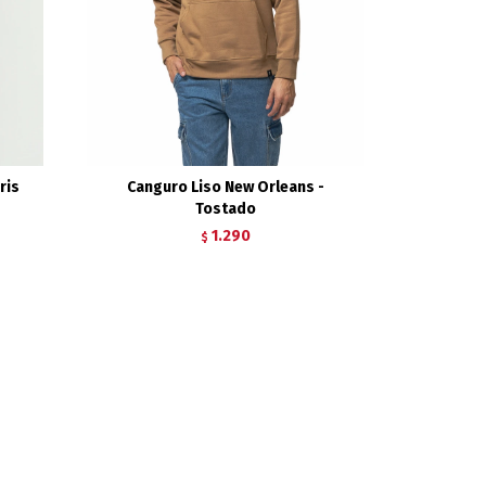
ris
Canguro Liso New Orleans -
Tostado
1.290
$