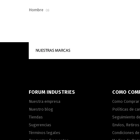
Hombre
(3)
FORUM INDUSTRIES
COMO COM
Nuestra empresa
Como Comprar
Nuestro blog
Políticas de c
Tiendas
Seguimiento d
Sugerencias
Envíos, Retiros
Términos legales
Condiciones d