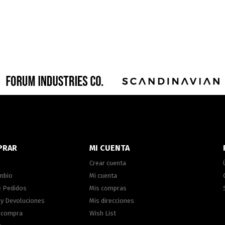
PRAR
MI CUENTA
Crear cuenta
ambio
Mi cuenta
e Pedidos
Mis compras
 y Devoluciones
Mis direcciones
e compra
Wish List