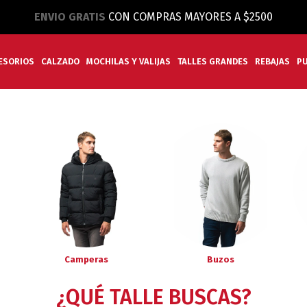
ENVIO GRATIS
CON COMPRAS MAYORES A $2500
ESORIOS
CALZADO
MOCHILAS Y VALIJAS
TALLES GRANDES
REBAJAS
P
Camperas
Buzos
¿QUÉ TALLE BUSCAS?