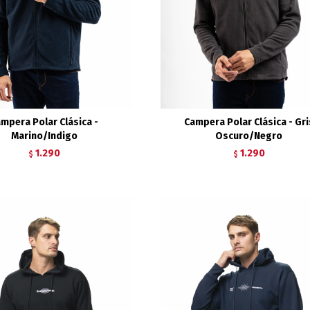
mpera Polar Clásica -
Campera Polar Clásica - Gri
Marino/Indigo
Oscuro/Negro
1.290
1.290
$
$