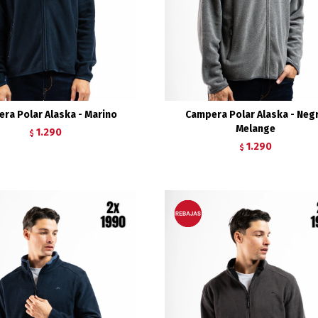
ra Polar Alaska - Marino
Campera Polar Alaska - Neg
Melange
1.290
$
1.290
$