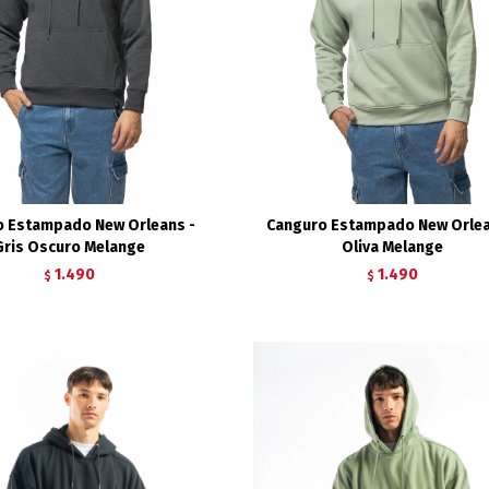
o Estampado New Orleans -
Canguro Estampado New Orlea
Gris Oscuro Melange
Oliva Melange
1.490
1.490
$
$