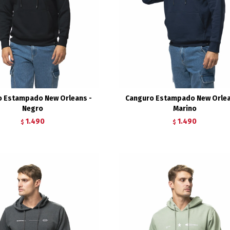
o Estampado New Orleans -
Canguro Estampado New Orlea
Negro
Marino
1.490
1.490
$
$