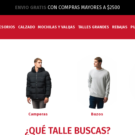
ENVIO GRATIS
CON COMPRAS MAYORES A $2500
ESORIOS
CALZADO
MOCHILAS Y VALIJAS
TALLES GRANDES
REBAJAS
P
Camperas
Buzos
¿QUÉ TALLE BUSCAS?