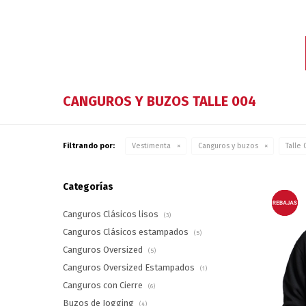
CANGUROS Y BUZOS TALLE 004
Filtrando por:
Vestimenta
Canguros y buzos
Talle
Categorías
Canguros Clásicos lisos
(3)
Canguros Clásicos estampados
(5)
Canguros Oversized
(5)
Canguros Oversized Estampados
(1)
Canguros con Cierre
(6)
Buzos de Jogging
(4)