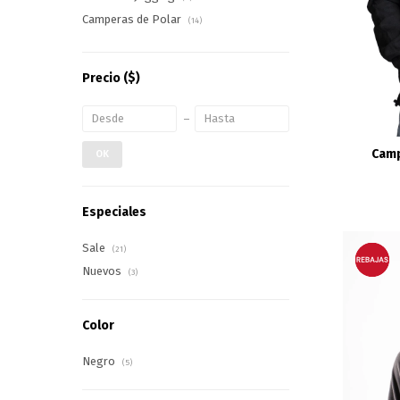
Camperas de Polar
(14)
Precio
($)
Camp
OK
Especiales
Sale
(21)
Nuevos
(3)
Color
Negro
(5)