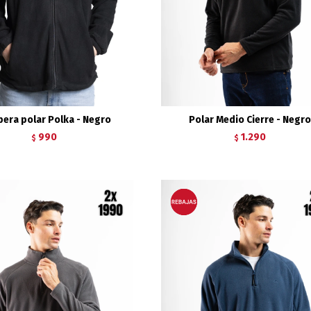
era polar Polka - Negro
Polar Medio Cierre - Negro
990
1.290
$
$