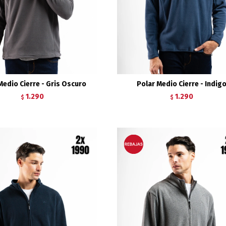
Medio Cierre - Gris Oscuro
Polar Medio Cierre - Indig
1.290
1.290
$
$