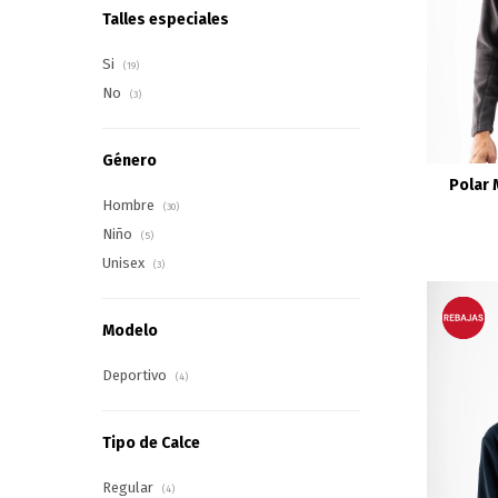
Talles especiales
Si
(19)
No
(3)
Género
Polar 
Hombre
(30)
Niño
(5)
Unisex
(3)
Modelo
Deportivo
(4)
Tipo de Calce
Regular
(4)