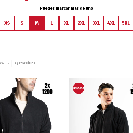
Puedes marcar mas de uno
XS
S
M
L
XL
2XL
3XL
4XL
5XL
Quitar filtros
 004