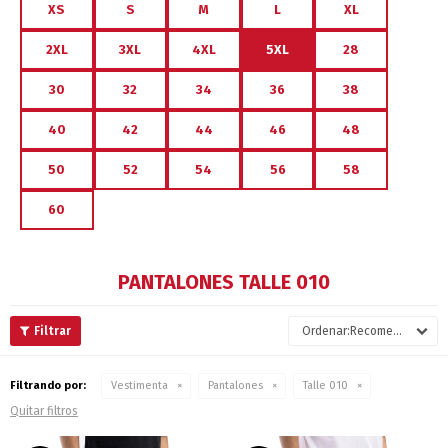
XS
S
M
L
XL
2XL
3XL
4XL
5XL
28
30
32
34
36
38
40
42
44
46
48
50
52
54
56
58
60
PANTALONES TALLE 010
Recomendados
Filtrando por:
Vestimenta
Pantalones
Talle 010
Quitar filtros