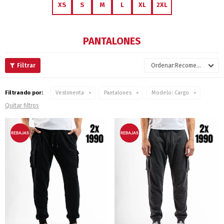
XS
S
M
L
XL
2XL
PANTALONES
Recomendados
Filtrando por:
Vestimenta
Pantalones
Modelo:
Cargo
Quitar filtros