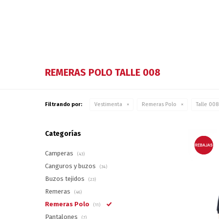
REMERAS POLO TALLE 008
Filtrando por:
Vestimenta
Remeras Polo
Talle 008
Categorías
Camperas
(43)
Canguros y buzos
(34)
Buzos tejidos
(23)
Remeras
(46)
Remeras Polo
(11)
Pantalones
(7)