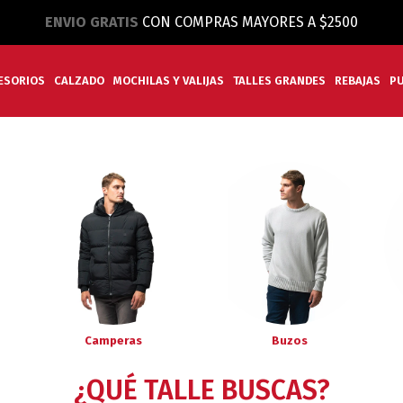
ENVIO GRATIS
CON COMPRAS MAYORES A $2500
ESORIOS
CALZADO
MOCHILAS Y VALIJAS
TALLES GRANDES
REBAJAS
P
Camperas
Buzos
¿QUÉ TALLE BUSCAS?