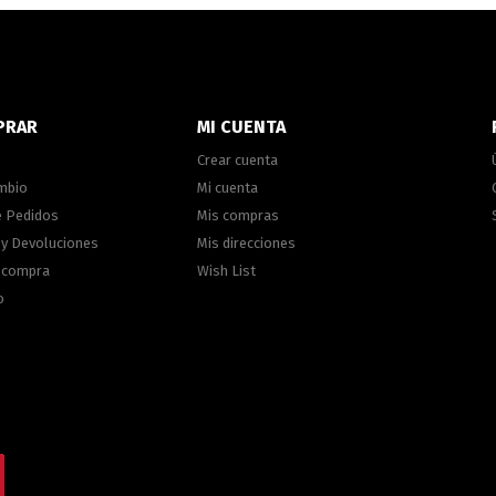
PRAR
MI CUENTA
Crear cuenta
ambio
Mi cuenta
e Pedidos
Mis compras
 y Devoluciones
Mis direcciones
e compra
Wish List
o