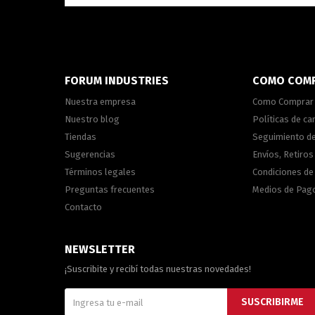
FORUM INDUSTRIES
COMO COM
Nuestra empresa
Como Comprar
Nuestro blog
Políticas de c
Tiendas
Seguimiento d
Sugerencias
Envíos, Retiros
Términos legales
Condiciones d
Preguntas frecuentes
Medios de Pag
Contacto
NEWSLETTER
¡Suscribite y recibí todas nuestras novedades!
SUSCRIBIRME