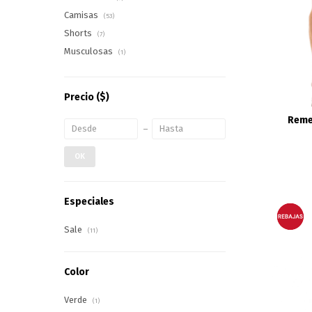
Camisas
(53)
Shorts
(7)
Musculosas
(1)
Precio
($)
Reme
OK
Especiales
Sale
(11)
Color
Verde
(1)