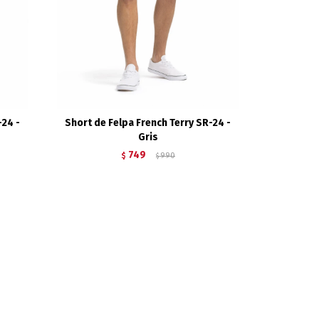
-24 -
Short de Felpa French Terry SR-24 -
Gris
749
$
990
$