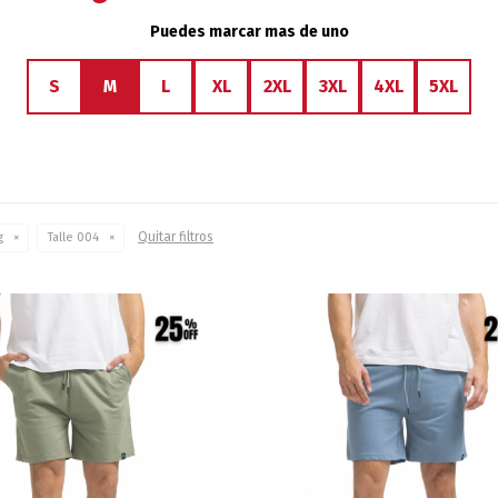
Puedes marcar mas de uno
S
M
L
XL
2XL
3XL
4XL
5XL
Quitar filtros
g
Talle 004