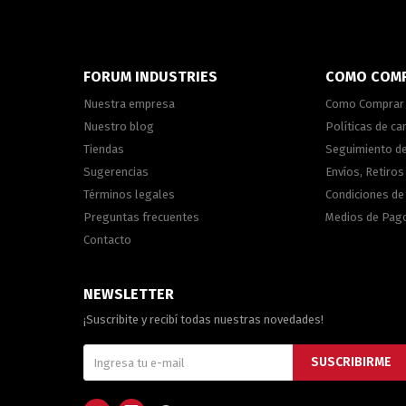
FORUM INDUSTRIES
COMO COM
Nuestra empresa
Como Comprar
Nuestro blog
Políticas de c
Tiendas
Seguimiento d
Sugerencias
Envíos, Retiros
Términos legales
Condiciones d
Preguntas frecuentes
Medios de Pag
Contacto
NEWSLETTER
¡Suscribite y recibí todas nuestras novedades!
SUSCRIBIRME