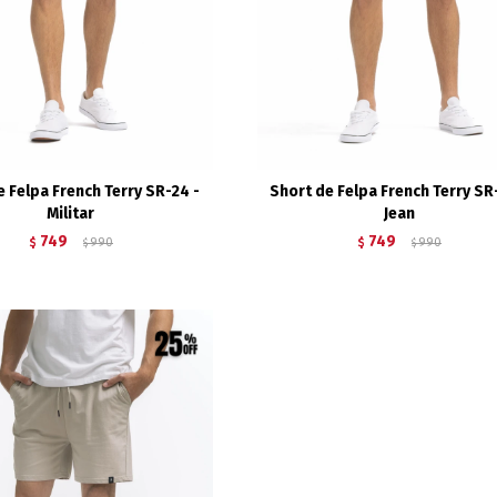
e Felpa French Terry SR-24 -
Short de Felpa French Terry SR
Militar
Jean
749
749
$
990
$
990
$
$