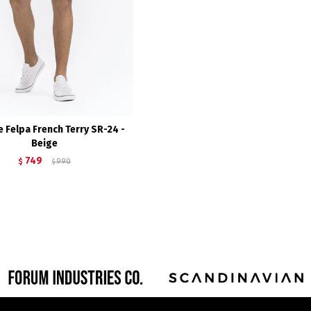
e Felpa French Terry SR-24 -
Beige
749
$
990
$