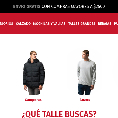
ENVIO GRATIS
CON COMPRAS MAYORES A $2500
ESORIOS
CALZADO
MOCHILAS Y VALIJAS
TALLES GRANDES
REBAJAS
P
Camperas
Buzos
¿QUÉ TALLE BUSCAS?