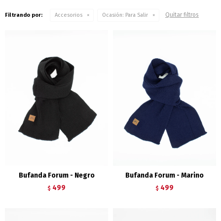
Quitar filtros
Filtrando por:
Accesorios
Ocasión:
Para Salir
Bufanda Forum - Negro
Bufanda Forum - Marino
499
499
$
$