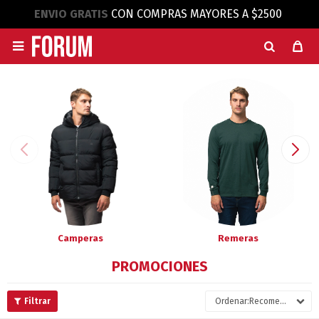
ENVIO GRATIS
CON COMPRAS MAYORES A $2500

Camperas
Remeras
PROMOCIONES
Recomendados