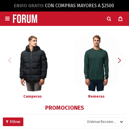
ENVIO GRATIS
CON COMPRAS MAYORES A $2500

Camperas
Remeras
PROMOCIONES
Recomendados