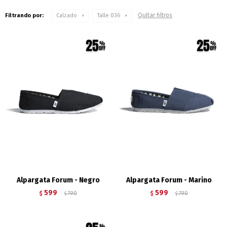
Quitar filtros
Filtrando por:
Calzado
Talle 036
Alpargata Forum - Negro
Alpargata Forum - Marino
599
599
$
790
$
790
$
$