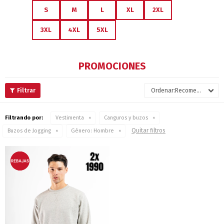
S
M
L
XL
2XL
3XL
4XL
5XL
PROMOCIONES
Recomendados
Filtrando por:
Vestimenta
Canguros y buzos
Quitar filtros
Buzos de Jogging
Género:
Hombre