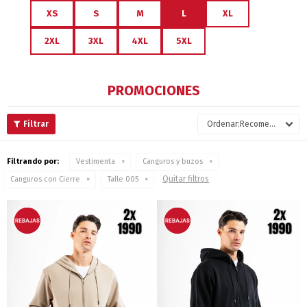
XS
S
M
L
XL
2XL
3XL
4XL
5XL
PROMOCIONES
Recomendados
Filtrando por:
Vestimenta
Canguros y buzos
Quitar filtros
Canguros con Cierre
Talle 005