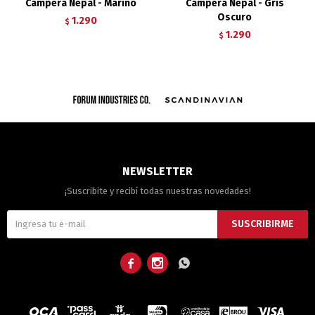
Campera Nepal - Marino
Campera Nepal - Gris
Oscuro
1.290
$
1.290
$
NEWSLETTER
¡Suscribite y recibí todas nuestras novedades!
SUSCRIBIRME


