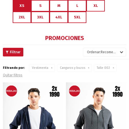
XS
S
M
L
XL
2XL
3XL
4XL
5XL
PROMOCIONES
Recomendados
Filtrando por:
Vestimenta
Canguros y buzos
Talle 002
Quitar filtros