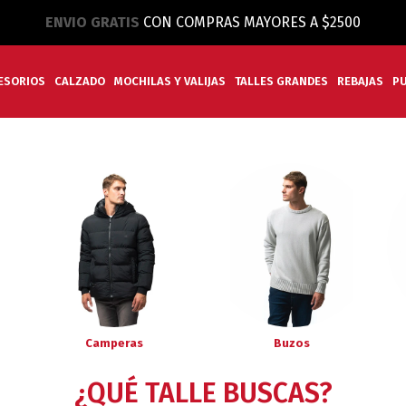
ENVIO GRATIS
CON COMPRAS MAYORES A $2500
ESORIOS
CALZADO
MOCHILAS Y VALIJAS
TALLES GRANDES
REBAJAS
P
Camperas
Buzos
¿QUÉ TALLE BUSCAS?