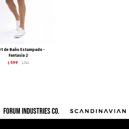
rt de Baño Estampado -
Fantasia 2
599
$
790
$