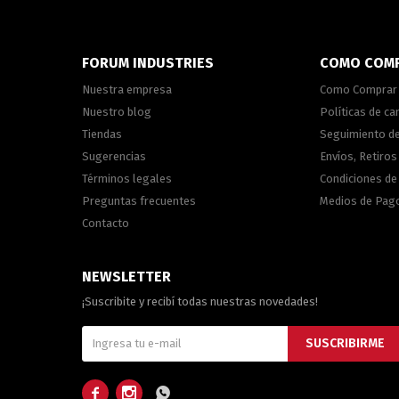
FORUM INDUSTRIES
COMO COM
Nuestra empresa
Como Comprar
Nuestro blog
Políticas de c
Tiendas
Seguimiento d
Sugerencias
Envíos, Retiros
Términos legales
Condiciones d
Preguntas frecuentes
Medios de Pag
Contacto
NEWSLETTER
¡Suscribite y recibí todas nuestras novedades!
SUSCRIBIRME


