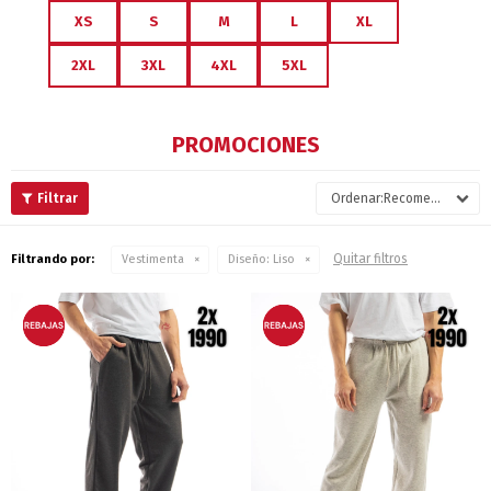
XS
S
M
L
XL
2XL
3XL
4XL
5XL
PROMOCIONES
Recomendados
Quitar filtros
Filtrando por:
Vestimenta
Diseño:
Liso