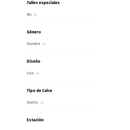
Talles especiales
No
(3)
Género
Hombre
(3)
Diseño
Liso
(3)
Tipo de Calce
Suelto
(3)
Estación