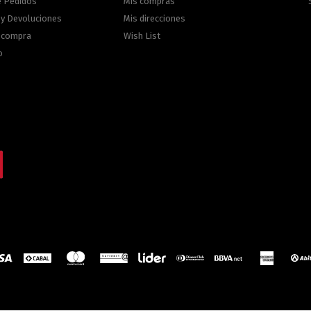
e Pedidos
Mis compras
 y Devoluciones
Mis direcciones
e compra
Wish List
o