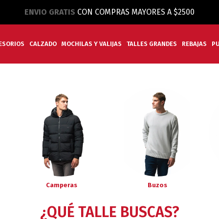
ENVIO GRATIS
CON COMPRAS MAYORES A $2500
ESORIOS
CALZADO
MOCHILAS Y VALIJAS
TALLES GRANDES
REBAJAS
P
Camperas
Buzos
¿QUÉ TALLE BUSCAS?