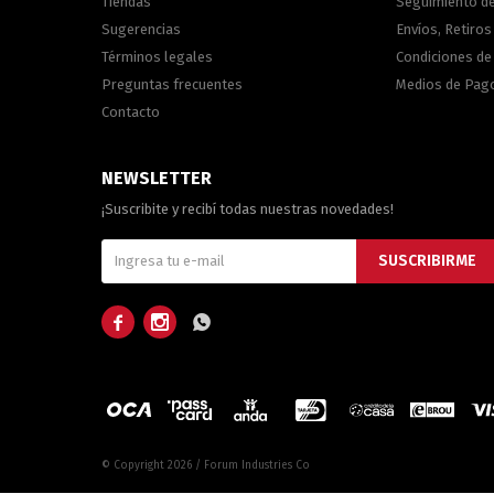
Tiendas
Seguimiento d
Sugerencias
Envíos, Retiros
Términos legales
Condiciones d
Preguntas frecuentes
Medios de Pag
Contacto
NEWSLETTER
¡Suscribite y recibí todas nuestras novedades!
SUSCRIBIRME



© Copyright 2026 / Forum Industries Co