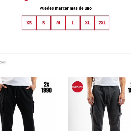
Puedes marcar mas de uno
XS
S
M
L
XL
2XL
ltros