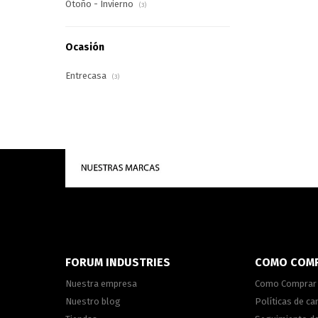
Otoño - Invierno
(3)
Ocasión
Entrecasa
(3)
FORUM INDUSTRIES
COMO COM
Nuestra empresa
Como Comprar
Nuestro blog
Políticas de c