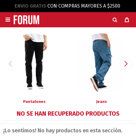
ENVIO GRATIS
CON COMPRAS MAYORES A $2500

Pantalones
Jeans
NO SE HAN RECUPERADO PRODUCTOS
¡Lo sentimos! No hay productos en esta sección.