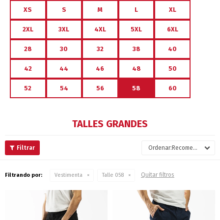
XS
S
M
L
XL
2XL
3XL
4XL
5XL
6XL
28
30
32
38
40
42
44
46
48
50
52
54
56
58
60
TALLES GRANDES
Recomendados
Quitar filtros
Filtrando por:
Vestimenta
Talle 058