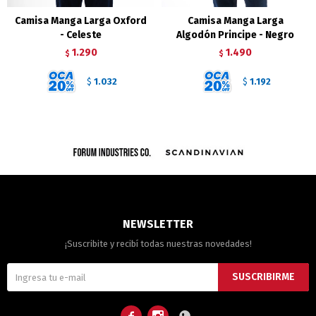
Camisa Manga Larga Oxford
Camisa Manga Larga
- Celeste
Algodón Principe - Negro
1.290
1.490
$
$
1.032
1.192
$
$
NEWSLETTER
¡Suscribite y recibí todas nuestras novedades!
SUSCRIBIRME