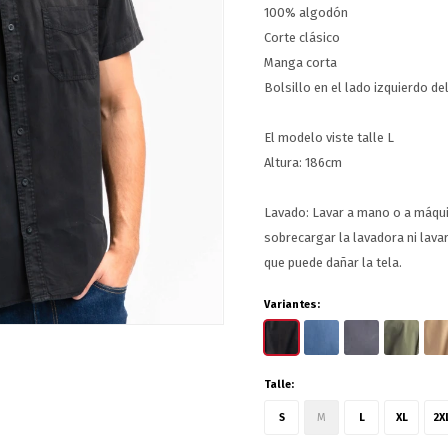
100% algodón
Corte clásico
Manga corta
Bolsillo en el lado izquierdo de
El modelo viste talle L
Altura: 186cm
Lavado: Lavar a mano o a máq
sobrecargar la lavadora ni lav
que puede dañar la tela.
Variantes:
Talle:
S
M
L
XL
2X