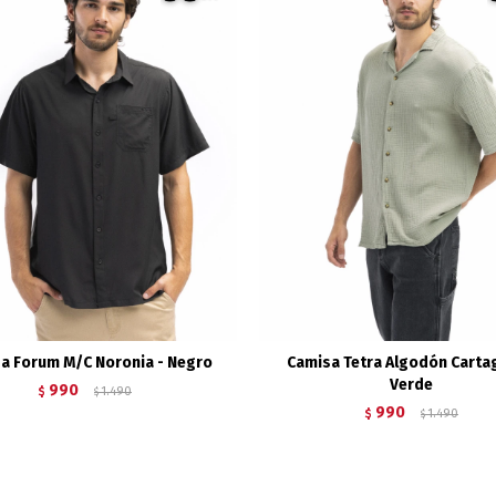
a Forum M/C Noronia - Negro
Camisa Tetra Algodón Carta
Verde
990
$
1.490
$
990
$
1.490
$