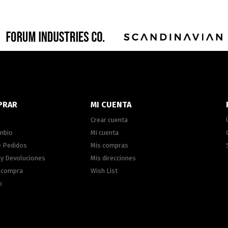
PRAR
MI CUENTA
Crear cuenta
ambio
Mi cuenta
e Pedidos
Mis compras
 y Devoluciones
Mis direcciones
e compra
Wish List
o