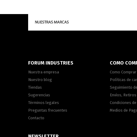
FORUM INDUSTRIES
COMO COM
Nuestra empresa
Como Comprar
Nuestro blog
Políticas de c
Tiendas
Seguimiento d
Sugerencias
Envíos, Retiros
Términos legales
Condiciones d
Preguntas frecuentes
Medios de Pag
Contacto
NEWSLETTER