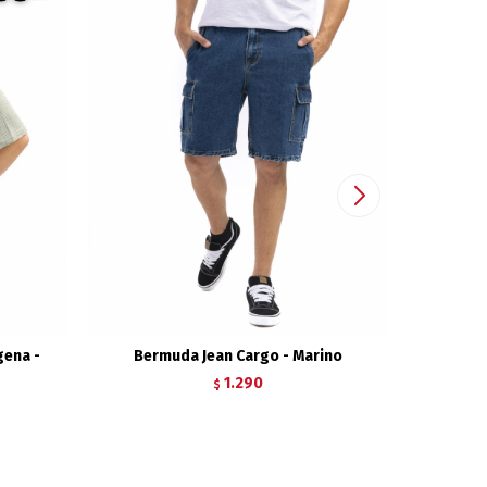
gena -
Bermuda Jean Cargo - Marino
Bermuda
1.290
$