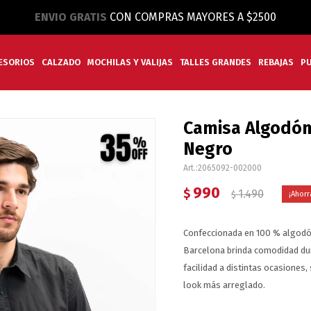
ENVIO GRATIS
CON COMPRAS MAYORES A $2500
ESORIOS
CALZADO
MOCHILAS Y VALIJAS
TALLES GRANDES
REBAJAS
P
Camisa Algodón 
Negro
2065092-002000
990
$
1.490
$
Confeccionada en 100 % algodón,
Barcelona brinda comodidad dura
facilidad a distintas ocasiones,
look más arreglado.