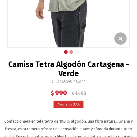
Camisa Tetra Algodón Cartagena -
Verde
2065095-054000
990
$
1.490
$
33
Confeccionada en tela tetra de 100 % algodón, una fibra natural, liviana y
fresca, esta remera ofrece una sensación suave y cómoda durante todo
el día. Su corte suelto aporta libertad de movimiento y un estilo relajado