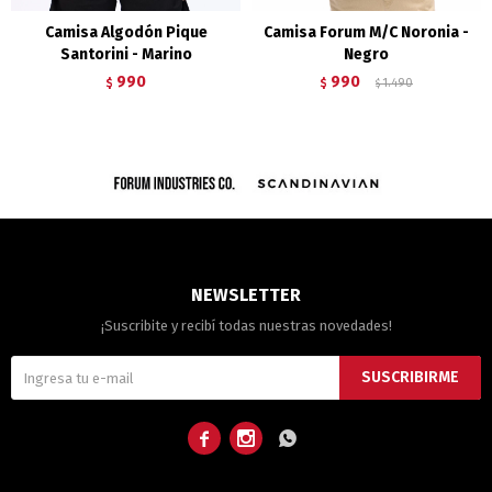
Camisa Algodón Pique
Camisa Forum M/C Noronia -
Santorini - Marino
Negro
990
990
$
$
1.490
$
NEWSLETTER
¡Suscribite y recibí todas nuestras novedades!
SUSCRIBIRME


