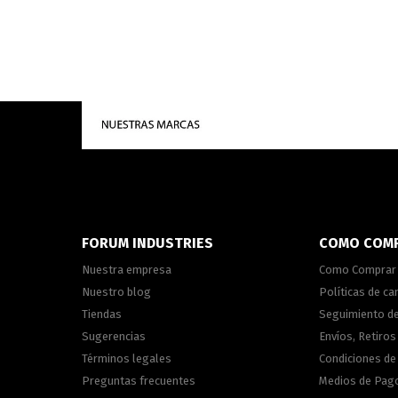
FORUM INDUSTRIES
COMO COM
Nuestra empresa
Como Comprar
Nuestro blog
Políticas de c
Tiendas
Seguimiento d
Sugerencias
Envíos, Retiros
Términos legales
Condiciones d
Preguntas frecuentes
Medios de Pag