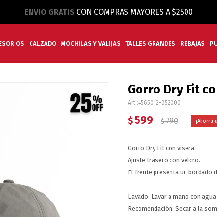
ENVIO GRATIS
CON COMPRAS MAYORES A $2500
ESORIOS
CALZADO
MOCHILAS Y VALIJAS
TALLES GRANDES
REBAJAS
P
Gorro Dry Fit co
4565012-052000
599
$
790
$
Gorro Dry Fit con visera.
Ajuste trasero con velcro.
El frente presenta un bordado d
Lavado: Lavar a mano con agua f
Recomendación: Secar a la somb