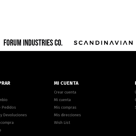
PRAR
MI CUENTA
Crear cuenta
ambio
Mi cuenta
e Pedidos
Mis compras
 y Devoluciones
Mis direcciones
e compra
Wish List
o