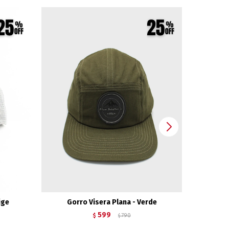
ige
Gorro Visera Plana - Verde
Gor
599
$
790
$