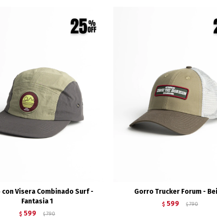
 con Visera Combinado Surf -
Gorro Trucker Forum - Be
Fantasia 1
599
$
790
$
599
$
790
$