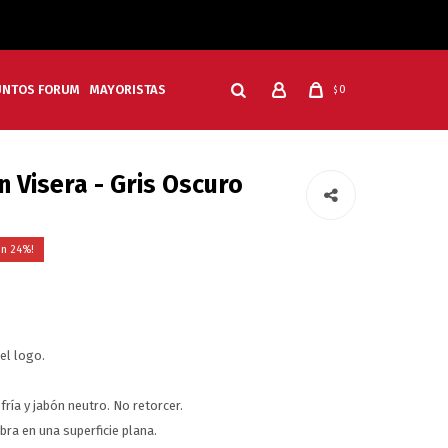
UNTOS FORUM
MAYORISTAS
0
$
n Visera - Gris Oscuro
24
el logo.
ría y jabón neutro. No retorcer.
ra en una superficie plana.