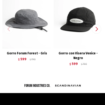
Gorro Forum Forest - Gris
Gorro con Visera Venice -
Negro
599
$
790
$
599
$
790
$