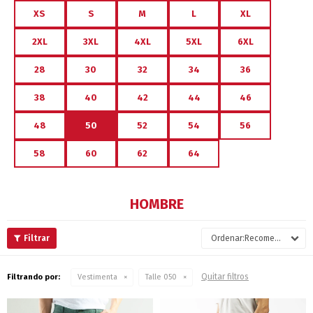
XS
S
M
L
XL
2XL
3XL
4XL
5XL
6XL
28
30
32
34
36
38
40
42
44
46
48
50
52
54
56
58
60
62
64
HOMBRE
Recomendados
Quitar filtros
Filtrando por:
Vestimenta
Talle 050