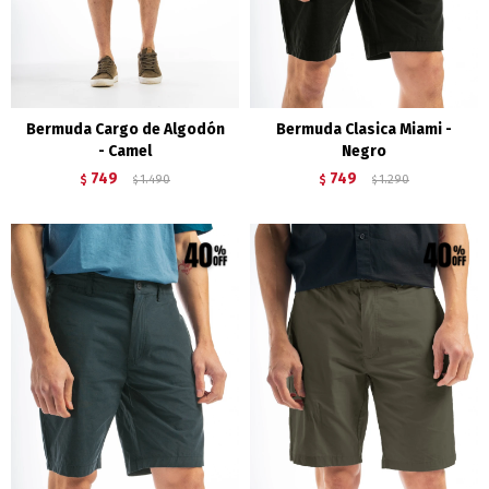
Bermuda Cargo de Algodón
Bermuda Clasica Miami -
- Camel
Negro
749
749
$
1.490
$
1.290
$
$