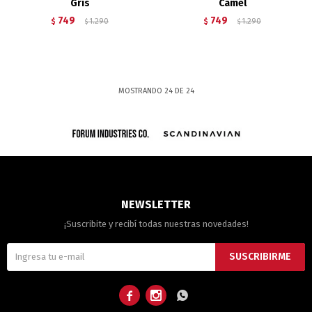
Gris
Camel
749
749
$
1.290
$
1.290
$
$
MOSTRANDO
24
DE
24
NEWSLETTER
¡Suscribite y recibí todas nuestras novedades!
SUSCRIBIRME


