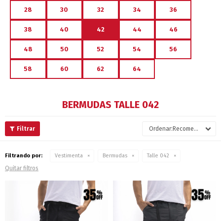
28
30
32
34
36
38
40
42
44
46
48
50
52
54
56
58
60
62
64
BERMUDAS TALLE 042
Recomendados
Filtrando por:
Vestimenta
Bermudas
Talle 042
Quitar filtros