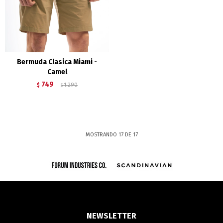
Bermuda Clasica Miami -
Camel
749
$
1.290
$
MOSTRANDO
17
DE
17
NEWSLETTER