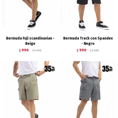
Bermuda Fuji scandinavian -
Bermuda Track con Spandex
Beige
- Negro
990
990
$
1.490
$
1.490
$
$