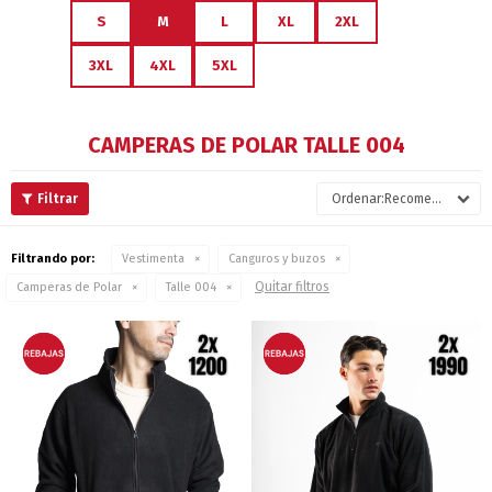
S
M
L
XL
2XL
3XL
4XL
5XL
CAMPERAS DE POLAR TALLE 004
Recomendados
Filtrando por:
Vestimenta
Canguros y buzos
Quitar filtros
Camperas de Polar
Talle 004