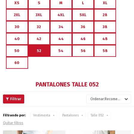
XS
S
M
L
XL
2XL
3XL
4XL
5XL
28
30
32
34
36
38
40
42
44
46
48
50
52
54
56
58
60
PANTALONES TALLE 052
Recomendados
Filtrando por:
Vestimenta
Pantalones
Talle 052
Quitar filtros