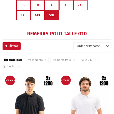
S
M
L
XL
2XL
3XL
4XL
5XL
REMERAS POLO TALLE 010
Recomendados
Filtrando por:
Vestimenta
Remeras Polo
Talle 010
Quitar filtros