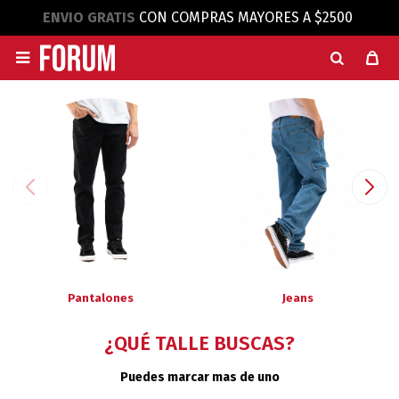
ENVIO GRATIS
CON COMPRAS MAYORES A $2500

Pantalones
Jeans
¿QUÉ TALLE BUSCAS?
Puedes marcar mas de uno