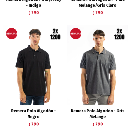
- Indigo
Melange/Gris Claro
790
790
$
$
Remera Polo Algodón -
Remera Polo Algodón - Gris
Negro
Melange
790
790
$
$