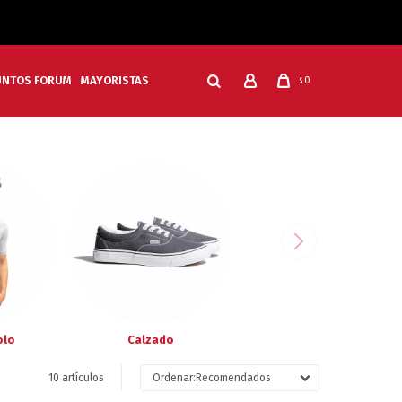
UNTOS FORUM
MAYORISTAS
0
$
olo
Calzado
10 artículos
Recomendados