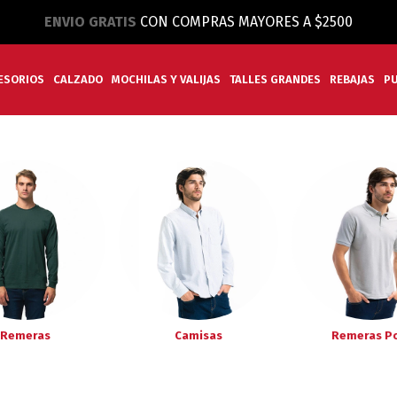
ENVIO GRATIS
CON COMPRAS MAYORES A $2500
ESORIOS
CALZADO
MOCHILAS Y VALIJAS
TALLES GRANDES
REBAJAS
P
Remeras
Camisas
Remeras P