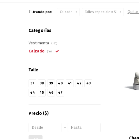
Quitar 
Filtrando por:
Calzado
Talles especiales:
Si
Categorías
Vestimenta
(160)
Calzado
(10)
Talle
37
38
39
40
41
42
43
44
45
46
47
Precio
($)
Cham