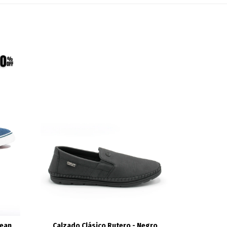
Jean
Calzado Clásico Rutero - Negro