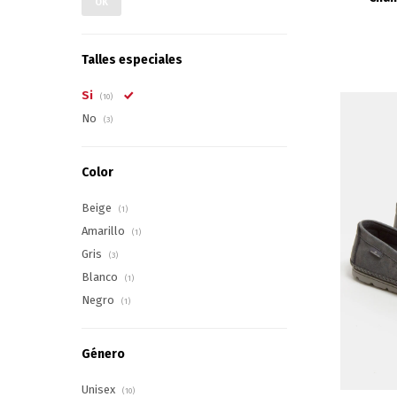
OK
Talles especiales
Si
(10)
No
(3)
Color
Beige
(1)
Amarillo
(1)
Gris
(3)
Blanco
(1)
Negro
(1)
Género
Unisex
(10)