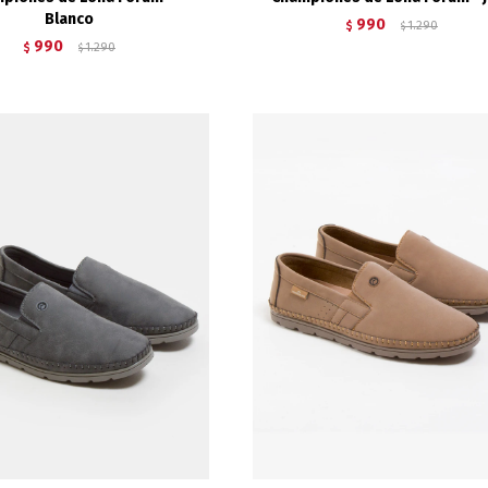
Blanco
990
$
1.290
$
990
$
1.290
$