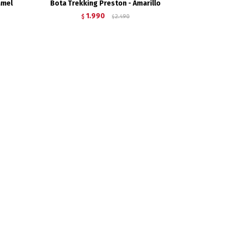
amel
Bota Trekking Preston - Amarillo
1.990
$
2.490
$