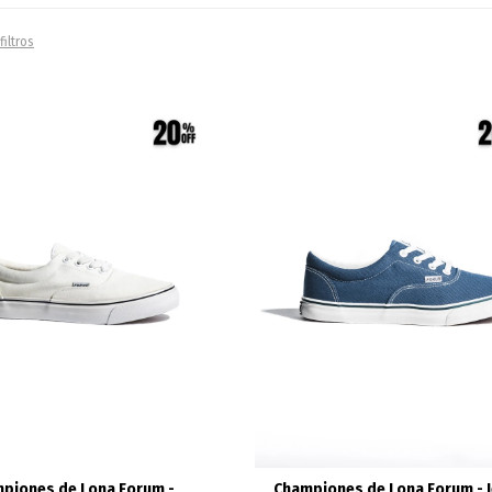
filtros
piones de Lona Forum -
Championes de Lona Forum - 