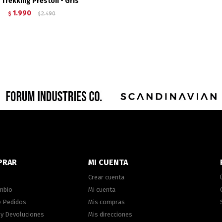
 Trekking Preston - Gris
1.990
$
2.490
$
PRAR
MI CUENTA
Crear cuenta
ambio
Mi cuenta
e Pedidos
Mis compras
 y Devoluciones
Mis direcciones