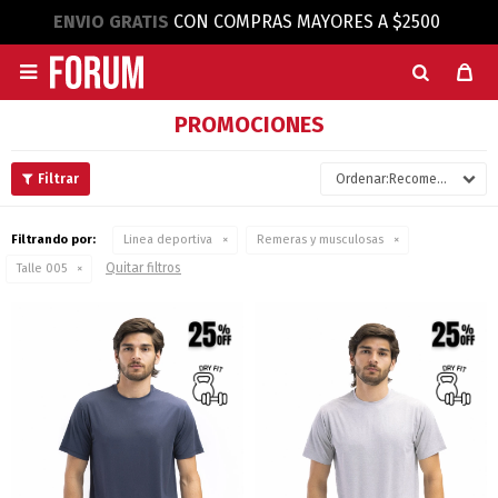
ENVIO GRATIS
CON COMPRAS MAYORES A $2500

PROMOCIONES
Recomendados
Filtrando por:
Linea deportiva
Remeras y musculosas
Quitar filtros
Talle 005