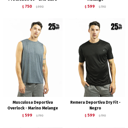
750
599
$
990
$
790
$
$
Musculosa Deportiva
Remera Deportiva Dry Fit -
Overlock - Marino Melange
Negro
599
599
$
790
$
790
$
$