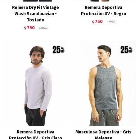
Remera Dry Fit Vintage
Remera Deportiva
Wash Scandinavian -
Protección UV - Negro
Tostado
750
$
990
$
750
$
990
$
Remera Deportiva
Musculosa Deportiva - Gris
Protección UV - Gris Claro
Melange