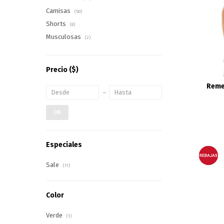
Camisas
(50)
Shorts
(8)
Musculosas
(2)
Precio
($)
Reme
OK
Especiales
Sale
(11)
Color
Verde
(1)