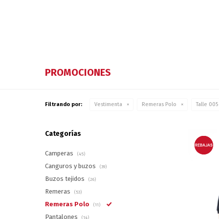
PROMOCIONES
Filtrando por:
Vestimenta
Remeras Polo
Talle 005
Categorías
Camperas
(45)
Canguros y buzos
(39)
Buzos tejidos
(26)
Remeras
(53)
Remeras Polo
(11)
Pantalones
(14)