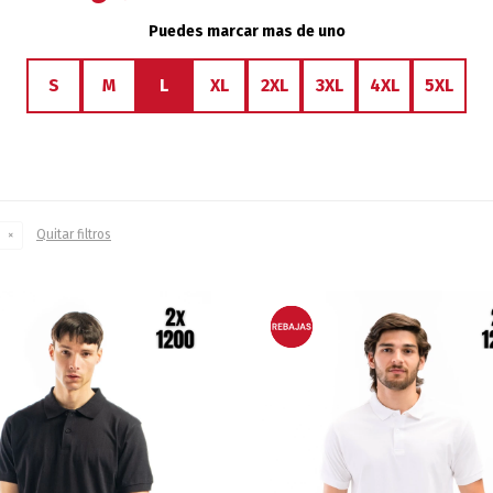
Puedes marcar mas de uno
S
M
L
XL
2XL
3XL
4XL
5XL
Quitar filtros