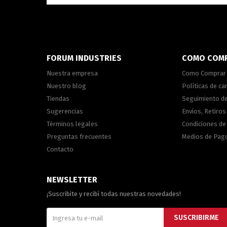
FORUM INDUSTRIES
COMO COM
Nuestra empresa
Como Comprar
Nuestro blog
Políticas de c
Tiendas
Seguimiento d
Sugerencias
Envíos, Retiros
Términos legales
Condiciones d
Preguntas frecuentes
Medios de Pag
Contacto
NEWSLETTER
¡Suscribite y recibí todas nuestras novedades!
SUSCRIBIRME