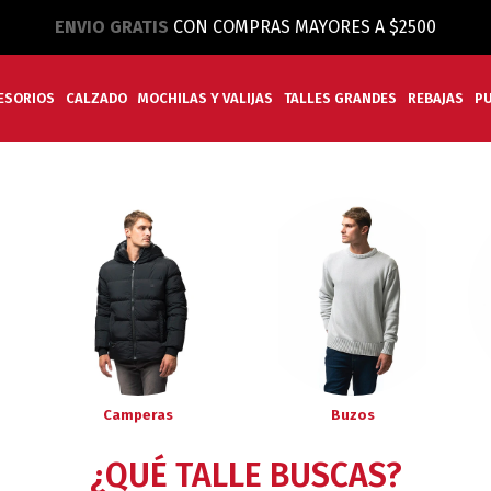
ENVIO GRATIS
CON COMPRAS MAYORES A $2500
ESORIOS
CALZADO
MOCHILAS Y VALIJAS
TALLES GRANDES
REBAJAS
P
Camperas
Buzos
¿QUÉ TALLE BUSCAS?