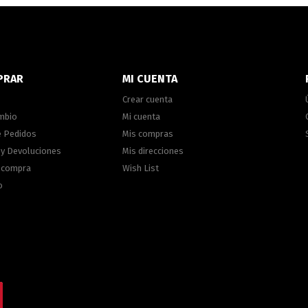
PRAR
MI CUENTA
Crear cuenta
ambio
Mi cuenta
e Pedidos
Mis compras
 y Devoluciones
Mis direcciones
e compra
Wish List
o