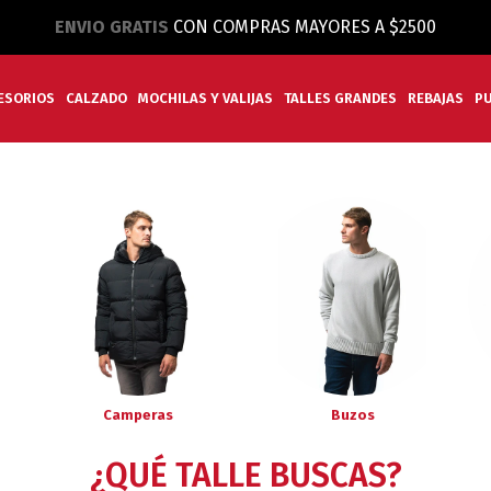
ENVIO GRATIS
CON COMPRAS MAYORES A $2500
ESORIOS
CALZADO
MOCHILAS Y VALIJAS
TALLES GRANDES
REBAJAS
P
Camperas
Buzos
¿QUÉ TALLE BUSCAS?