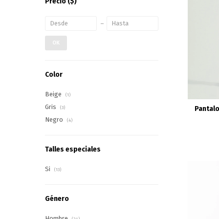
Precio
($)
OK
Color
Beige
(1)
Gris
Pantalo
(3)
Negro
(4)
Talles especiales
Si
(13)
Género
Hombre
(24)