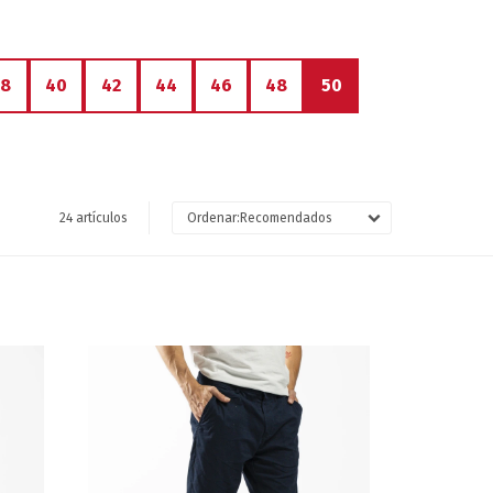
38
40
42
44
46
48
50
24 artículos
Recomendados