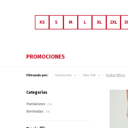
XS
S
M
L
XL
2XL
3
PROMOCIONES
Quitar filtros
Filtrando por:
Vestimenta
Talle 050
Categorías
Pantalones
(13)
Bermudas
(11)