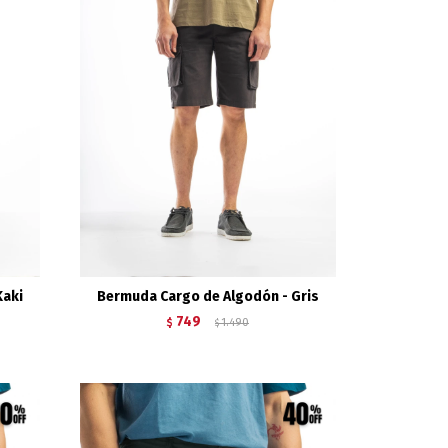
Kaki
Bermuda Cargo de Algodón - Gris
749
$
1.490
$