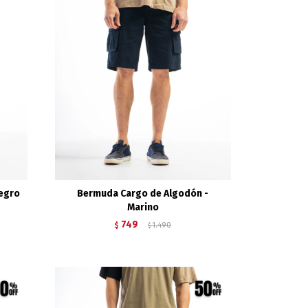
Negro
Bermuda Cargo de Algodón -
Marino
749
$
1.490
$