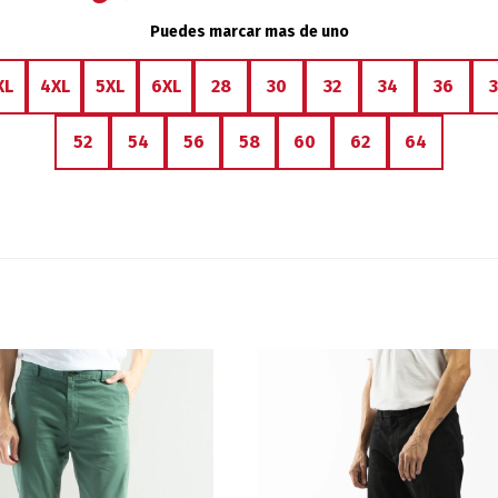
Puedes marcar mas de uno
XL
4XL
5XL
6XL
28
30
32
34
36
52
54
56
58
60
62
64