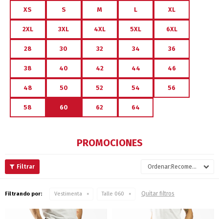
XS
S
M
L
XL
2XL
3XL
4XL
5XL
6XL
28
30
32
34
36
38
40
42
44
46
48
50
52
54
56
58
60
62
64
PROMOCIONES
Recomendados
Quitar filtros
Filtrando por:
Vestimenta
Talle 060