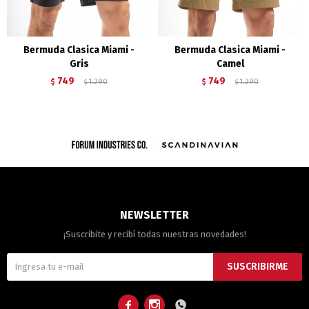
Bermuda Clasica Miami -
Bermuda Clasica Miami -
Gris
Camel
749
749
$
1.290
$
1.290
$
$
NEWSLETTER
¡Suscribite y recibí todas nuestras novedades!
SUSCRIBIRME


