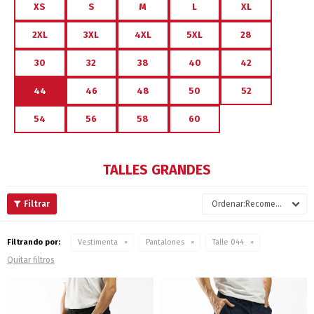
XS
S
M
L
XL
2XL
3XL
4XL
5XL
28
30
32
38
40
42
44
46
48
50
52
54
56
58
60
TALLES GRANDES
Recomendados
Filtrando por:
Vestimenta
Pantalones
Talle 044
Quitar filtros