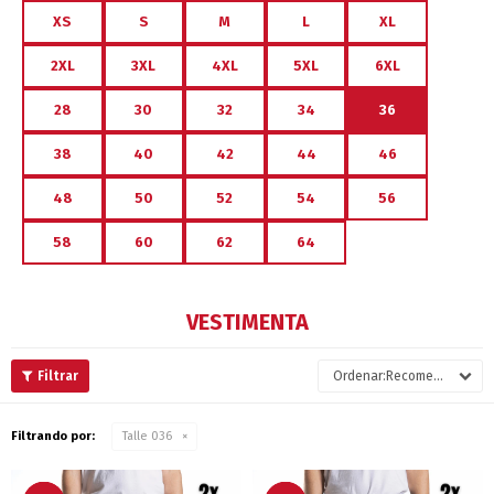
XS
S
M
L
XL
2XL
3XL
4XL
5XL
6XL
28
30
32
34
36
38
40
42
44
46
48
50
52
54
56
58
60
62
64
VESTIMENTA
Recomendados
Filtrando por:
Talle 036