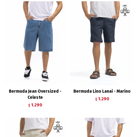
Bermuda Jean Oversized -
Bermuda Lino Lanai - Marino
Celeste
1.290
$
1.290
$