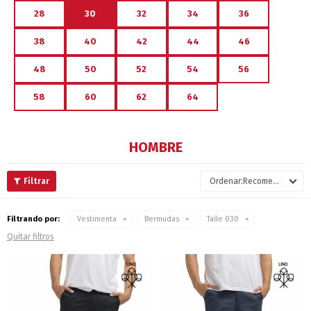
28
30
32
34
36
38
40
42
44
46
48
50
52
54
56
58
60
62
64
HOMBRE
Recomendados
Filtrando por:
Vestimenta
Bermudas
Talle 030
Quitar filtros