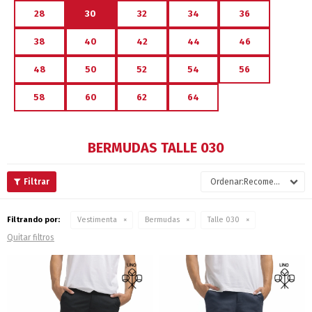
28
30
32
34
36
38
40
42
44
46
48
50
52
54
56
58
60
62
64
BERMUDAS TALLE 030
Recomendados
Filtrando por:
Vestimenta
Bermudas
Talle 030
Quitar filtros