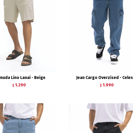
muda Lino Lanai - Beige
Jean Cargo Overzised - Cele
1.290
1.990
$
$