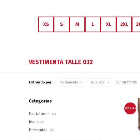
XS
S
M
L
XL
2XL
3
VESTIMENTA TALLE 032
Quitar filtros
Filtrando por:
Vestimenta
Talle 032
Categorías
Pantalones
(4)
Jeans
(9)
Bermudas
(5)