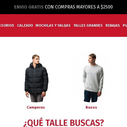
ENVIO GRATIS
CON COMPRAS MAYORES A $2500
ESORIOS
CALZADO
MOCHILAS Y VALIJAS
TALLES GRANDES
REBAJAS
P
Camperas
Buzos
¿QUÉ TALLE BUSCAS?