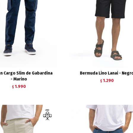
ón Cargo Slim de Gabardina
Bermuda Lino Lanai - Negr
- Marino
1.290
$
1.990
$