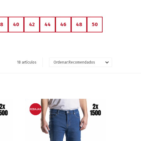
38
40
42
44
46
48
50
18 artículos
Recomendados