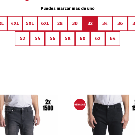
Puedes marcar mas de uno
XL
4XL
5XL
6XL
28
30
32
34
36
52
54
56
58
60
62
64