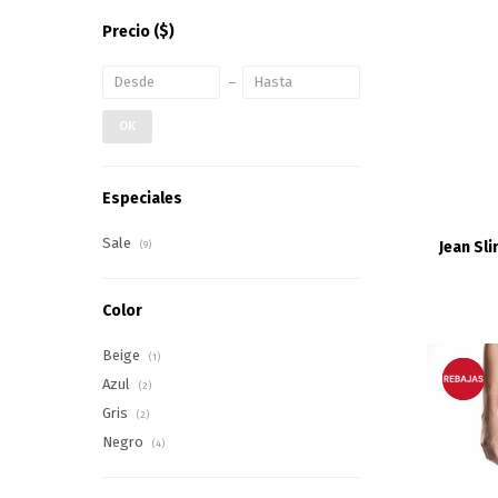
Precio
($)
OK
Especiales
Sale
Jean Sli
(9)
Color
Beige
(1)
Azul
(2)
Gris
(2)
Negro
(4)