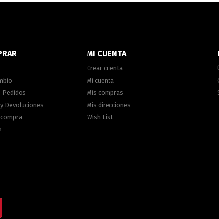
PRAR
MI CUENTA
Crear cuenta
ambio
Mi cuenta
e Pedidos
Mis compras
 y Devoluciones
Mis direcciones
e compra
Wish List
o