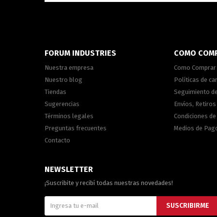
FORUM INDUSTRIES
COMO COM
Nuestra empresa
Como Comprar
Nuestro blog
Políticas de c
Tiendas
Seguimiento d
Sugerencias
Envíos, Retiros
Términos legales
Condiciones d
Preguntas frecuentes
Medios de Pag
Contacto
NEWSLETTER
¡Suscribite y recibí todas nuestras novedades!
SUSCRIBIRME